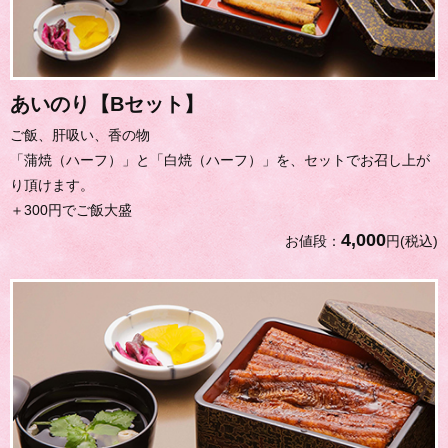
あいのり【Bセット】
ご飯、肝吸い、香の物
「蒲焼（ハーフ）」と「白焼（ハーフ）」を、セットでお召し上が
り頂けます。
＋300円でご飯大盛
4,000
お値段：
円(税込)