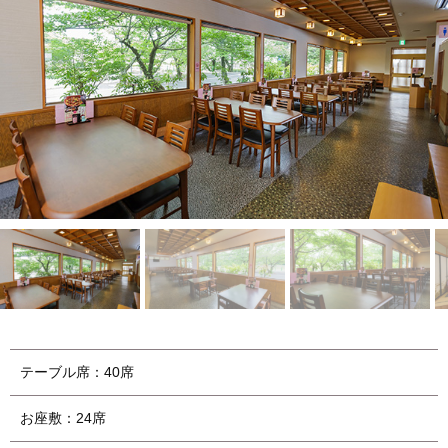
テーブル席：40席
お座敷：24席