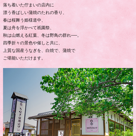
落ち着いた佇まいの店内に
漂う香ばしい蒲焼のたれの香り、
春は桜舞う姫様道中、
夏は舟を浮かべて祇園祭、
秋は山燃える紅葉、冬は野鳥の群れ──。
四季折々の景色や催しと共に、
上質な国産うなぎを、白焼で、蒲焼で
ご堪能いただけます。