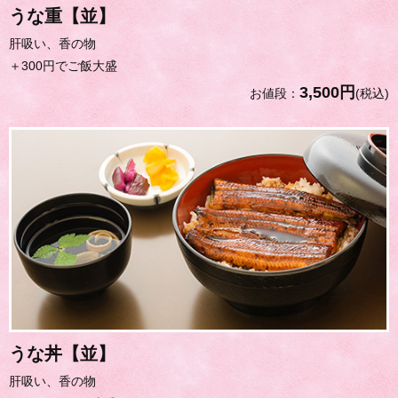
うな重【並】
肝吸い、香の物
＋300円でご飯大盛
3,500円
お値段：
(税込)
うな丼【並】
肝吸い、香の物