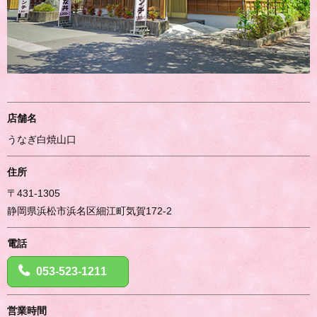
店舗名
うなぎ白焼山口
住所
〒431-1305
静岡県浜松市浜名区細江町気賀172-2
電話
053-523-1211
営業時間