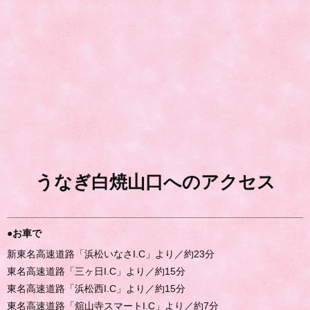
うなぎ白焼山口へのアクセス
●お車で
新東名高速道路「浜松いなさI.C」より／約23分
東名高速道路「三ヶ日I.C」より／約15分
東名高速道路「浜松西I.C」より／約15分
東名高速道路「舘山寺スマートI.C」より／約7分