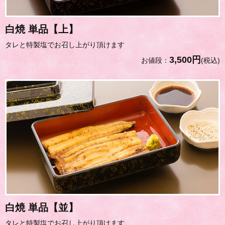
白焼 単品【上】
タレと特製塩でお召し上がり頂けます
3,500円
お値段：
(税込)
白焼 単品【並】
タレと特製塩でお召し上がり頂けます