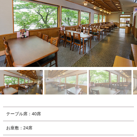
テーブル席：40席
お座敷：24席