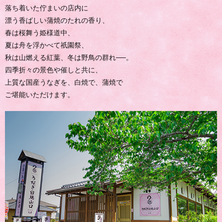
落ち着いた佇まいの店内に
漂う香ばしい蒲焼のたれの香り、
春は桜舞う姫様道中、
夏は舟を浮かべて祇園祭、
秋は山燃える紅葉、冬は野鳥の群れ──。
四季折々の景色や催しと共に、
上質な国産うなぎを、白焼で、蒲焼で
ご堪能いただけます。