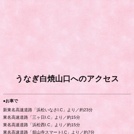
うなぎ白焼山口へのアクセス
●お車で
新東名高速道路「浜松いなさI.C」より／約23分
東名高速道路「三ヶ日I.C」より／約15分
東名高速道路「浜松西I.C」より／約15分
東名高速道路「舘山寺スマートI.C」より／約7分