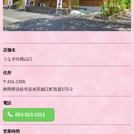
店舗名
うなぎ白焼山口
住所
〒431-1305
静岡県浜松市浜名区細江町気賀172-2
電話
053-523-1211
営業時間