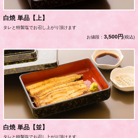
白焼 単品【上】
タレと特製塩でお召し上がり頂けます
3,500円
お値段：
(税込)
白焼 単品【並】
タレと特製塩でお召し上がり頂けます