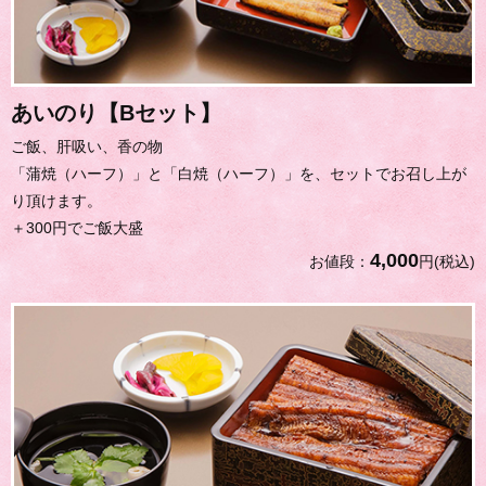
あいのり【Bセット】
ご飯、肝吸い、香の物
「蒲焼（ハーフ）」と「白焼（ハーフ）」を、セットでお召し上が
り頂けます。
＋300円でご飯大盛
4,000
お値段：
円(税込)