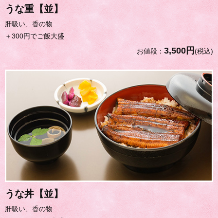
うな重【並】
肝吸い、香の物
＋300円でご飯大盛
3,500円
お値段：
(税込)
うな丼【並】
肝吸い、香の物