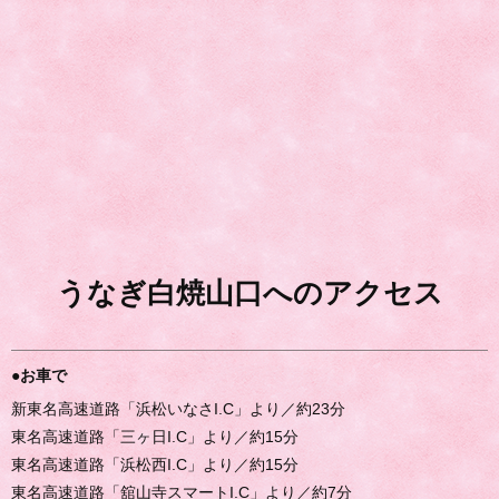
うなぎ白焼山口へのアクセス
●お車で
新東名高速道路「浜松いなさI.C」より／約23分
東名高速道路「三ヶ日I.C」より／約15分
東名高速道路「浜松西I.C」より／約15分
東名高速道路「舘山寺スマートI.C」より／約7分