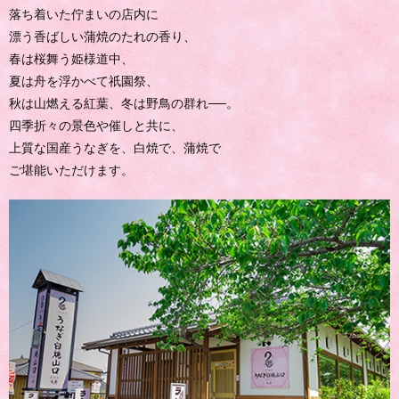
落ち着いた佇まいの店内に
漂う香ばしい蒲焼のたれの香り、
春は桜舞う姫様道中、
夏は舟を浮かべて祇園祭、
秋は山燃える紅葉、冬は野鳥の群れ──。
四季折々の景色や催しと共に、
上質な国産うなぎを、白焼で、蒲焼で
ご堪能いただけます。