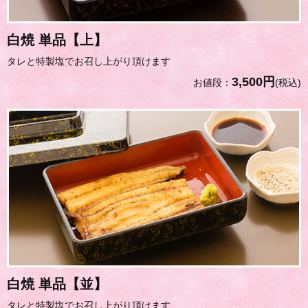
白焼 単品【上】
タレと特製塩でお召し上がり頂けます
3,500円
お値段：
(税込)
白焼 単品【並】
タレと特製塩でお召し上がり頂けます