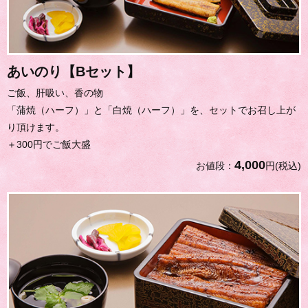
あいのり【Bセット】
ご飯、肝吸い、香の物
「蒲焼（ハーフ）」と「白焼（ハーフ）」を、セットでお召し上が
り頂けます。
＋300円でご飯大盛
4,000
お値段：
円(税込)