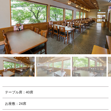
テーブル席：40席
お座敷：24席