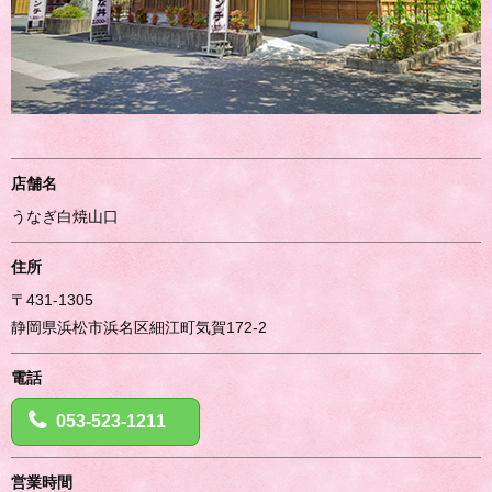
店舗名
うなぎ白焼山口
住所
〒431-1305
静岡県浜松市浜名区細江町気賀172-2
電話
053-523-1211
営業時間