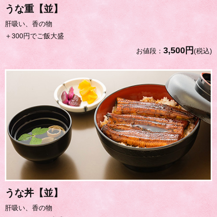
うな重【並】
肝吸い、香の物
＋300円でご飯大盛
3,500円
お値段：
(税込)
うな丼【並】
肝吸い、香の物