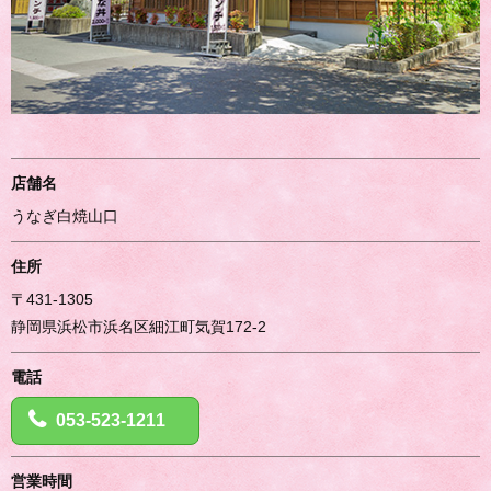
店舗名
うなぎ白焼山口
住所
〒431-1305
静岡県浜松市浜名区細江町気賀172-2
電話
053-523-1211
営業時間