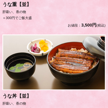
うな重【並】
肝吸い、香の物
＋300円でご飯大盛
3,500円
お値段：
(税込)
うな丼【並】
肝吸い、香の物