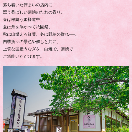
落ち着いた佇まいの店内に
漂う香ばしい蒲焼のたれの香り、
春は桜舞う姫様道中、
夏は舟を浮かべて祇園祭、
秋は山燃える紅葉、冬は野鳥の群れ──。
四季折々の景色や催しと共に、
上質な国産うなぎを、白焼で、蒲焼で
ご堪能いただけます。