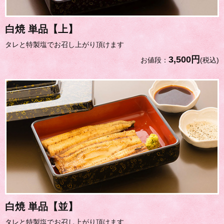
白焼 単品【上】
タレと特製塩でお召し上がり頂けます
3,500円
お値段：
(税込)
白焼 単品【並】
タレと特製塩でお召し上がり頂けます