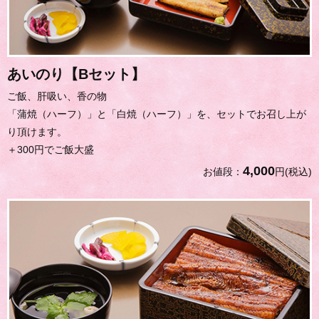
あいのり【Bセット】
ご飯、肝吸い、香の物
「蒲焼（ハーフ）」と「白焼（ハーフ）」を、セットでお召し上が
り頂けます。
＋300円でご飯大盛
4,000
お値段：
円(税込)