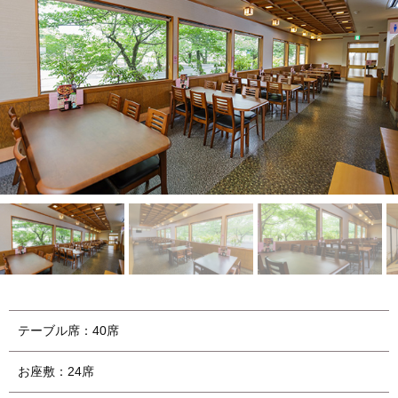
テーブル席：40席
お座敷：24席