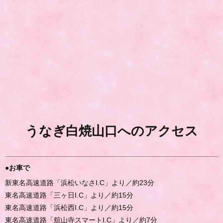
うなぎ白焼山口へのアクセス
●お車で
新東名高速道路「浜松いなさI.C」より／約23分
東名高速道路「三ヶ日I.C」より／約15分
東名高速道路「浜松西I.C」より／約15分
東名高速道路「舘山寺スマートI.C」より／約7分