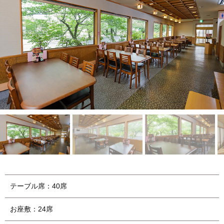
テーブル席：40席
お座敷：24席