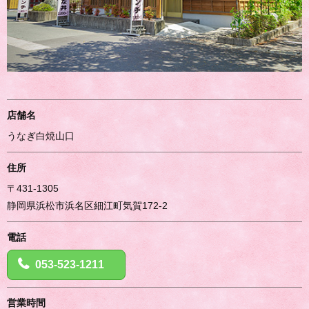
店舗名
うなぎ白焼山口
住所
〒431-1305
静岡県浜松市浜名区細江町気賀172-2
電話
053-523-1211
営業時間