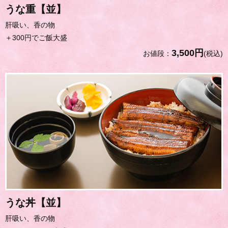
うな重【並】
肝吸い、香の物
＋300円でご飯大盛
3,500円
お値段：
(税込)
うな丼【並】
肝吸い、香の物