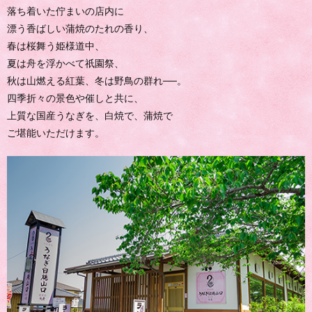
落ち着いた佇まいの店内に
漂う香ばしい蒲焼のたれの香り、
春は桜舞う姫様道中、
夏は舟を浮かべて祇園祭、
秋は山燃える紅葉、冬は野鳥の群れ──。
四季折々の景色や催しと共に、
上質な国産うなぎを、白焼で、蒲焼で
ご堪能いただけます。