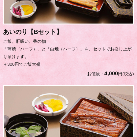
あいのり【Bセット】
ご飯、肝吸い、香の物
「蒲焼（ハーフ）」と「白焼（ハーフ）」を、セットでお召し上が
り頂けます。
＋300円でご飯大盛
4,000
お値段：
円(税込)