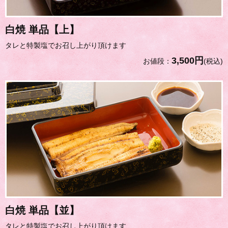
白焼 単品【上】
タレと特製塩でお召し上がり頂けます
3,500円
お値段：
(税込)
白焼 単品【並】
タレと特製塩でお召し上がり頂けます