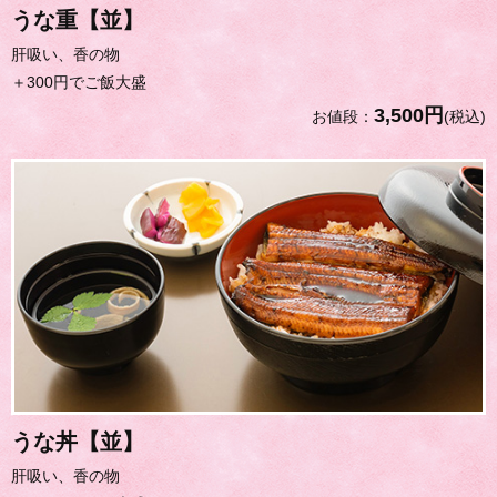
うな重【並】
肝吸い、香の物
＋300円でご飯大盛
3,500円
お値段：
(税込)
うな丼【並】
肝吸い、香の物