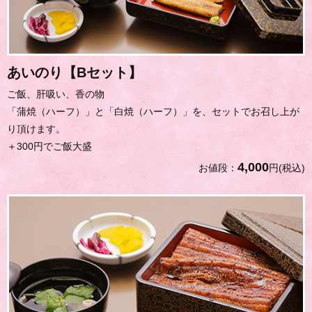
あいのり【Bセット】
ご飯、肝吸い、香の物
「蒲焼（ハーフ）」と「白焼（ハーフ）」を、セットでお召し上が
り頂けます。
＋300円でご飯大盛
4,000
お値段：
円(税込)