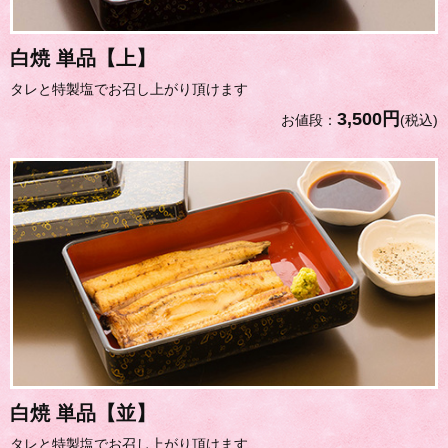
白焼 単品【上】
タレと特製塩でお召し上がり頂けます
3,500円
お値段：
(税込)
白焼 単品【並】
タレと特製塩でお召し上がり頂けます