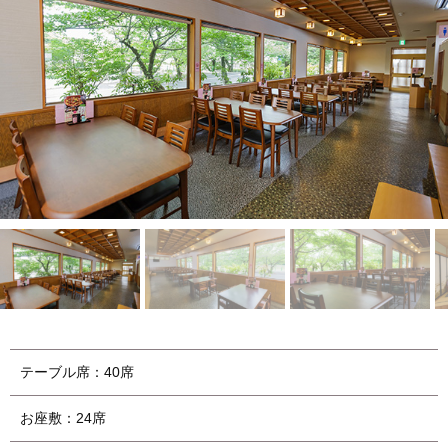
テーブル席：40席
お座敷：24席