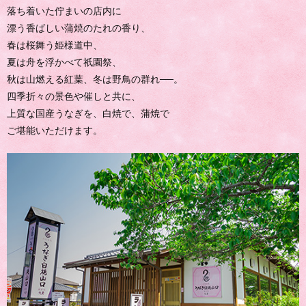
落ち着いた佇まいの店内に
漂う香ばしい蒲焼のたれの香り、
春は桜舞う姫様道中、
夏は舟を浮かべて祇園祭、
秋は山燃える紅葉、冬は野鳥の群れ──。
四季折々の景色や催しと共に、
上質な国産うなぎを、白焼で、蒲焼で
ご堪能いただけます。