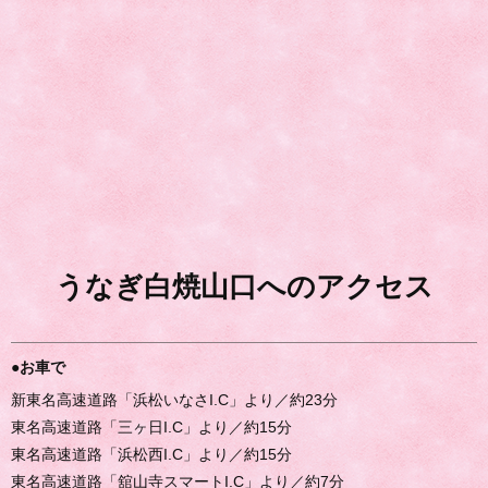
うなぎ白焼山口へのアクセス
●お車で
新東名高速道路「浜松いなさI.C」より／約23分
東名高速道路「三ヶ日I.C」より／約15分
東名高速道路「浜松西I.C」より／約15分
東名高速道路「舘山寺スマートI.C」より／約7分