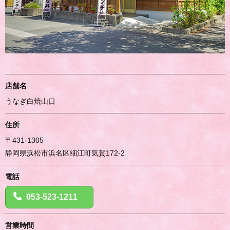
店舗名
うなぎ白焼山口
住所
〒431-1305
静岡県浜松市浜名区細江町気賀172-2
電話
053-523-1211
営業時間