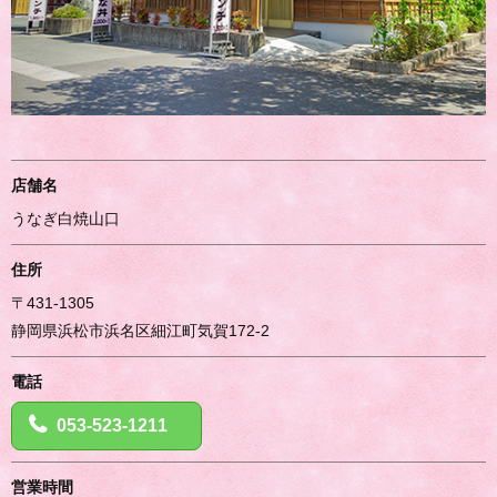
店舗名
うなぎ白焼山口
住所
〒431-1305
静岡県浜松市浜名区細江町気賀172-2
電話
053-523-1211
営業時間