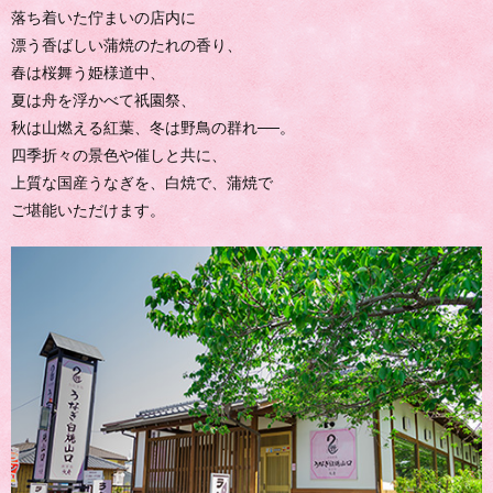
落ち着いた佇まいの店内に
漂う香ばしい蒲焼のたれの香り、
春は桜舞う姫様道中、
夏は舟を浮かべて祇園祭、
秋は山燃える紅葉、冬は野鳥の群れ──。
四季折々の景色や催しと共に、
上質な国産うなぎを、白焼で、蒲焼で
ご堪能いただけます。