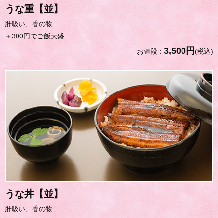
うな重【並】
肝吸い、香の物
＋300円でご飯大盛
3,500円
お値段：
(税込)
うな丼【並】
肝吸い、香の物