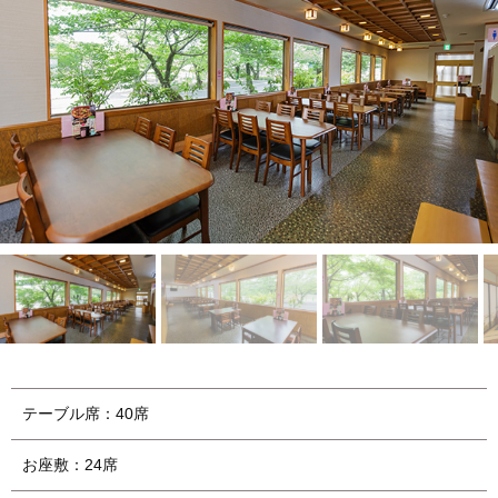
テーブル席：40席
お座敷：24席