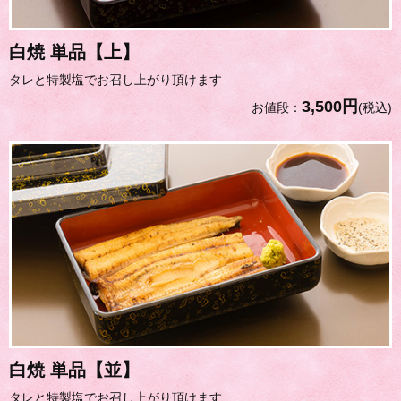
白焼 単品【上】
タレと特製塩でお召し上がり頂けます
3,500円
お値段：
(税込)
白焼 単品【並】
タレと特製塩でお召し上がり頂けます