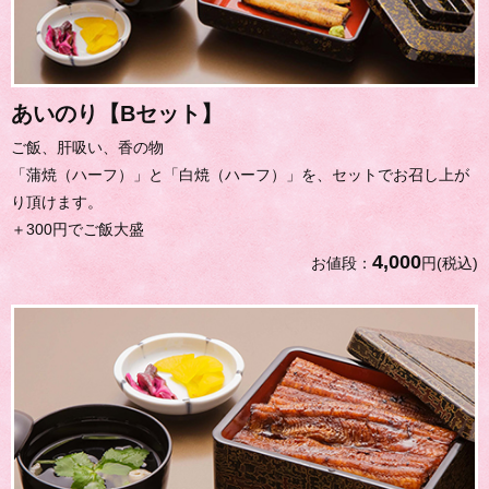
あいのり【Bセット】
ご飯、肝吸い、香の物
「蒲焼（ハーフ）」と「白焼（ハーフ）」を、セットでお召し上が
り頂けます。
＋300円でご飯大盛
4,000
お値段：
円(税込)