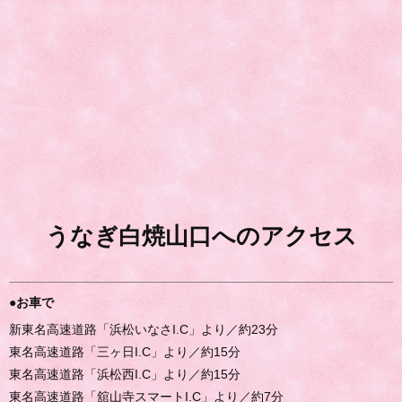
うなぎ白焼山口へのアクセス
●お車で
新東名高速道路「浜松いなさI.C」より／約23分
東名高速道路「三ヶ日I.C」より／約15分
東名高速道路「浜松西I.C」より／約15分
東名高速道路「舘山寺スマートI.C」より／約7分