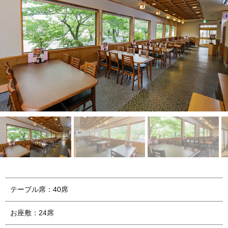
テーブル席：40席
お座敷：24席