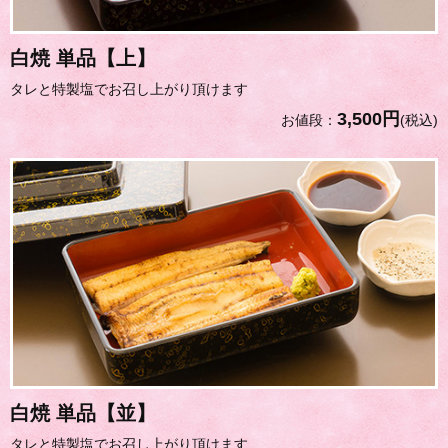
白焼 単品【上】
タレと特製塩でお召し上がり頂けます
3,500円
お値段：
(税込)
白焼 単品【並】
タレと特製塩でお召し上がり頂けます