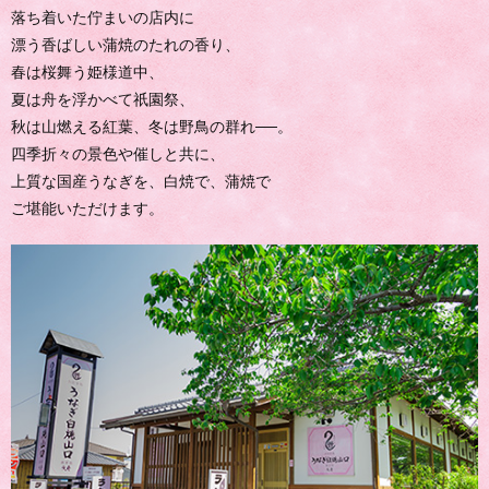
落ち着いた佇まいの店内に
漂う香ばしい蒲焼のたれの香り、
春は桜舞う姫様道中、
夏は舟を浮かべて祇園祭、
秋は山燃える紅葉、冬は野鳥の群れ──。
四季折々の景色や催しと共に、
上質な国産うなぎを、白焼で、蒲焼で
ご堪能いただけます。