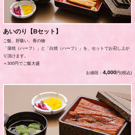
あいのり【Bセット】
ご飯、肝吸い、香の物
「蒲焼（ハーフ）」と「白焼（ハーフ）」を、セットでお召し上が
り頂けます。
＋300円でご飯大盛
4,000
お値段：
円(税込)