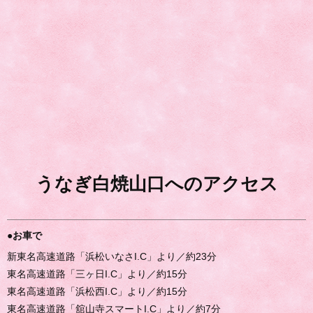
うなぎ白焼山口へのアクセス
●お車で
新東名高速道路「浜松いなさI.C」より／約23分
東名高速道路「三ヶ日I.C」より／約15分
東名高速道路「浜松西I.C」より／約15分
東名高速道路「舘山寺スマートI.C」より／約7分