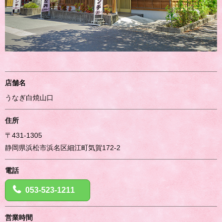
店舗名
うなぎ白焼山口
住所
〒431-1305
静岡県浜松市浜名区細江町気賀172-2
電話
053-523-1211
営業時間