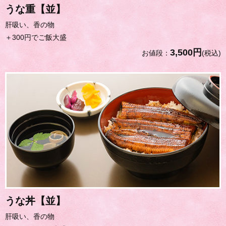
うな重【並】
肝吸い、香の物
＋300円でご飯大盛
3,500円
お値段：
(税込)
うな丼【並】
肝吸い、香の物