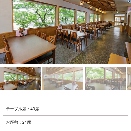
テーブル席：40席
お座敷：24席