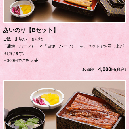
あいのり【Bセット】
ご飯、肝吸い、香の物
「蒲焼（ハーフ）」と「白焼（ハーフ）」を、セットでお召し上が
り頂けます。
＋300円でご飯大盛
4,000
お値段：
円(税込)