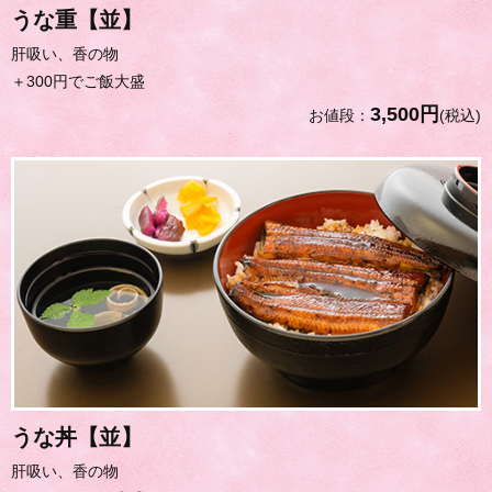
うな重【並】
肝吸い、香の物
＋300円でご飯大盛
3,500円
お値段：
(税込)
うな丼【並】
肝吸い、香の物