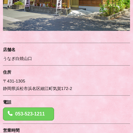
店舗名
うなぎ白焼山口
住所
〒431-1305
静岡県浜松市浜名区細江町気賀172-2
電話
053-523-1211
営業時間