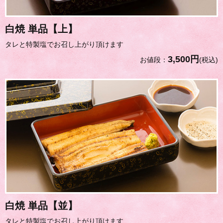
白焼 単品【上】
タレと特製塩でお召し上がり頂けます
3,500円
お値段：
(税込)
白焼 単品【並】
タレと特製塩でお召し上がり頂けます