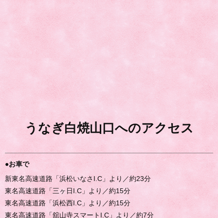
うなぎ白焼山口へのアクセス
●お車で
新東名高速道路「浜松いなさI.C」より／約23分
東名高速道路「三ヶ日I.C」より／約15分
東名高速道路「浜松西I.C」より／約15分
東名高速道路「舘山寺スマートI.C」より／約7分