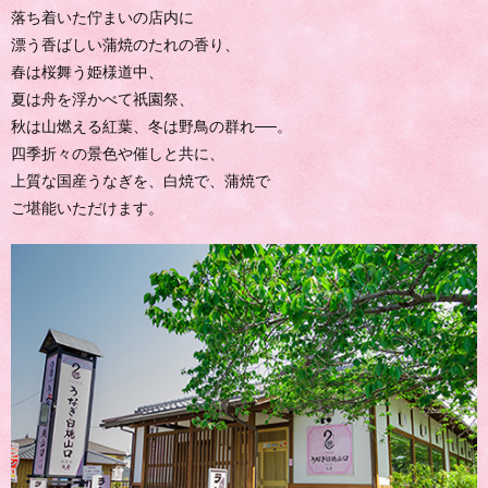
落ち着いた佇まいの店内に
漂う香ばしい蒲焼のたれの香り、
春は桜舞う姫様道中、
夏は舟を浮かべて祇園祭、
秋は山燃える紅葉、冬は野鳥の群れ──。
四季折々の景色や催しと共に、
上質な国産うなぎを、白焼で、蒲焼で
ご堪能いただけます。